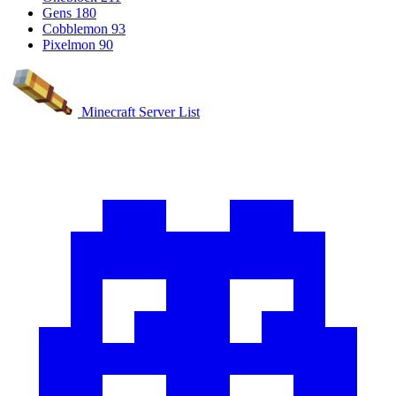
Gens
180
Cobblemon
93
Pixelmon
90
Minecraft Server List