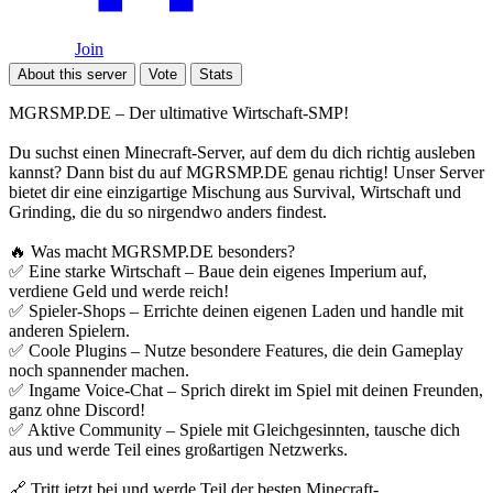
Join
About this server
Vote
Stats
MGRSMP.DE – Der ultimative Wirtschaft-SMP!
Du suchst einen Minecraft-Server, auf dem du dich richtig ausleben
kannst? Dann bist du auf MGRSMP.DE genau richtig! Unser Server
bietet dir eine einzigartige Mischung aus Survival, Wirtschaft und
Grinding, die du so nirgendwo anders findest.
🔥 Was macht MGRSMP.DE besonders?
✅ Eine starke Wirtschaft – Baue dein eigenes Imperium auf,
verdiene Geld und werde reich!
✅ Spieler-Shops – Errichte deinen eigenen Laden und handle mit
anderen Spielern.
✅ Coole Plugins – Nutze besondere Features, die dein Gameplay
noch spannender machen.
✅ Ingame Voice-Chat – Sprich direkt im Spiel mit deinen Freunden,
ganz ohne Discord!
✅ Aktive Community – Spiele mit Gleichgesinnten, tausche dich
aus und werde Teil eines großartigen Netzwerks.
🔗 Tritt jetzt bei und werde Teil der besten Minecraft-