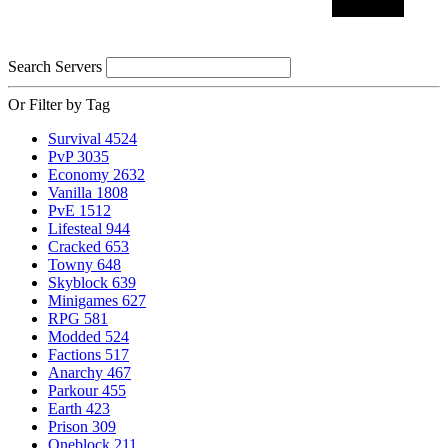
Search Servers
Or Filter by Tag
Survival
4524
PvP
3035
Economy
2632
Vanilla
1808
PvE
1512
Lifesteal
944
Cracked
653
Towny
648
Skyblock
639
Minigames
627
RPG
581
Modded
524
Factions
517
Anarchy
467
Parkour
455
Earth
423
Prison
309
Oneblock
211